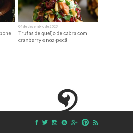
04 de dezembro de 2023
rpone
Trufas de queijo de cabra com
cranberry e noz-pecã