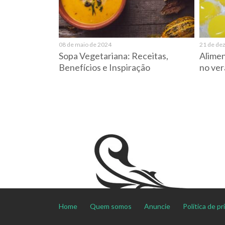
08 de maio de 2024
21 de de
Sopa Vegetariana: Receitas,
Alimen
Benefícios e Inspiração
no ver
Home
Quem somos
Anuncie
Política de p