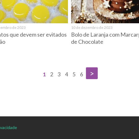
zembro de 2023
10 de dezembro de 2023
tos que devem ser evitados
Bolo de Laranja com Marca
ão
de Chocolate
>
1
2
3
4
5
6
rivacidade