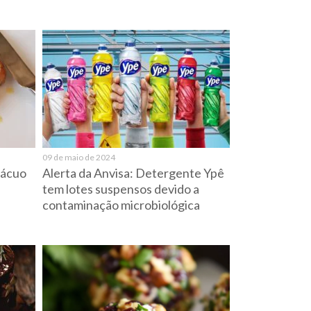
09 de maio de 2024
 vácuo
Alerta da Anvisa: Detergente Ypê
tem lotes suspensos devido a
contaminação microbiológica