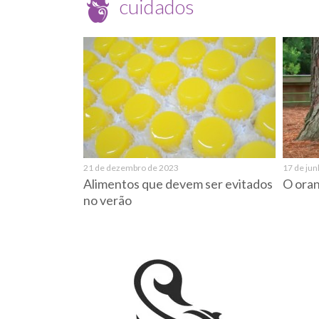
cuidados
21 de dezembro de 2023
17 de ju
Alimentos que devem ser evitados
O oran
no verão