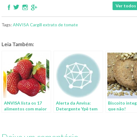
Ver todos 
Tags:
ANVISA
Cargill
extrato de tomate
Leia Também:
ANVISA lista os 17
Alerta da Anvisa:
Biscoito integ
alimentos com maior
Detergente Ypê tem
que não!
presença de
lotes suspensos
agrotóxicos
devido a
contaminação
microbiológica
Deixe um comentário