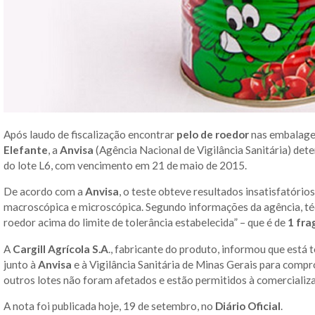
Após laudo de fiscalização encontrar
pelo de roedor
nas embalage
Elefante
, a
Anvisa
(Agência Nacional de Vigilância Sanitária) dete
do lote L6, com vencimento em 21 de maio de 2015.
De acordo com a
Anvisa
, o teste obteve resultados insatisfatóri
macroscópica e microscópica. Segundo informações da agência, t
roedor acima do limite de tolerância estabelecida” – que é de
1 fr
A
Cargill Agrícola S.A
., fabricante do produto, informou que está
junto à
Anvisa
e à Vigilância Sanitária de Minas Gerais para comp
outros lotes não foram afetados e estão permitidos à comercializ
A nota foi publicada hoje, 19 de setembro, no
Diário Oficial
.