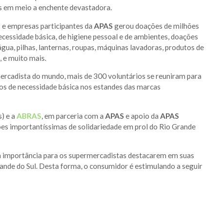
as em meio a enchente devastadora.
 e empresas participantes da
APAS
gerou doações de milhões
necessidade básica, de higiene pessoal e de ambientes, doações
água, pilhas, lanternas, roupas, máquinas lavadoras, produtos de
, e muito mais.
mercadista do mundo, mais de 300 voluntários se reuniram para
os de necessidade básica nos estandes das marcas
) e a
ABR
AS
, em parceria com a
APAS
e apoio da
APAS
es importantíssimas de solidariedade em prol do Rio Grande
 importância para os supermercadistas destacarem em suas
ande do Sul. Desta forma, o consumidor é estimulando a seguir