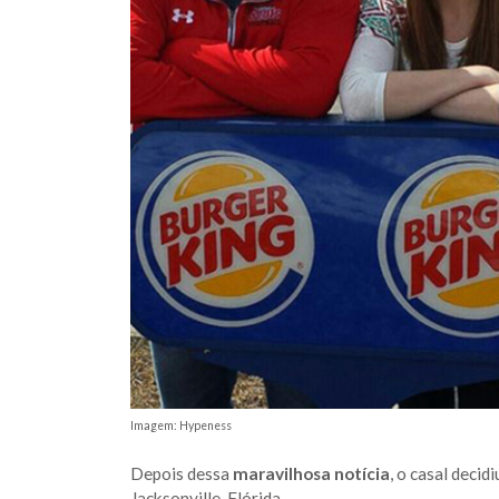
Imagem: Hypeness
Depois dessa
maravilhosa notícia
, o casal deci
Jacksonville, Flórida.