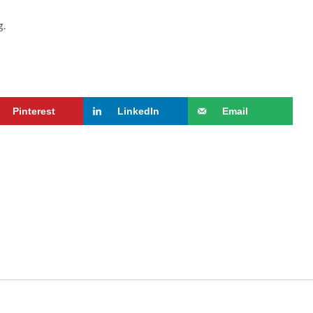
g.
Pinterest
LinkedIn
Email