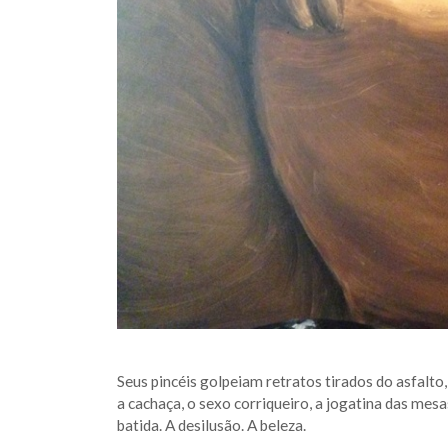
Seus pincéis golpeiam retratos tirados do asfalto,
a cachaça, o sexo corriqueiro, a jogatina das mes
batida. A desilusão. A beleza.