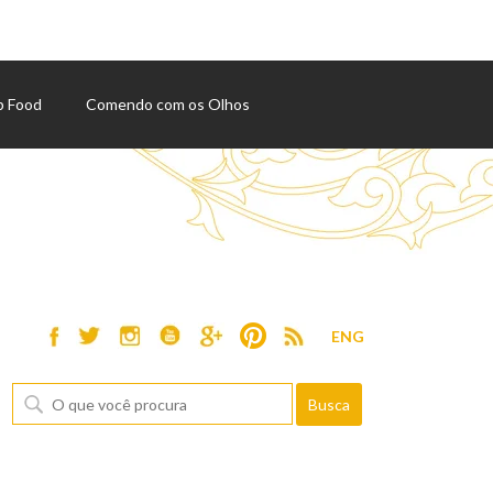
p Food
Comendo com os Olhos
ENG