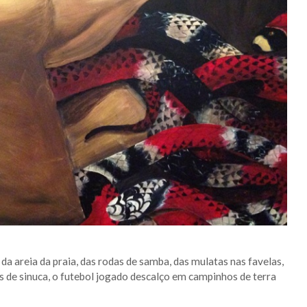
 da areia da praia, das rodas de samba, das mulatas nas favelas,
as de sinuca, o futebol jogado descalço em campinhos de terra