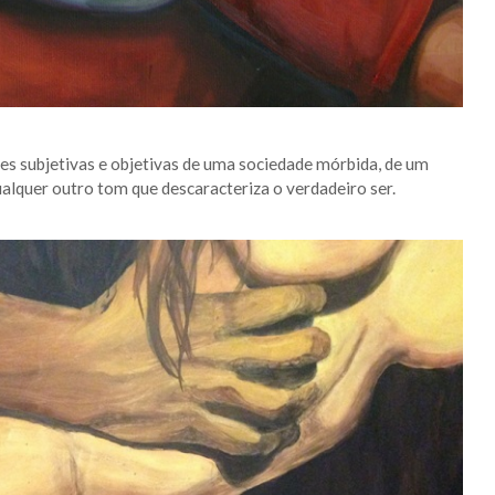
s subjetivas e objetivas de uma sociedade mórbida, de um
lquer outro tom que descaracteriza o verdadeiro ser.