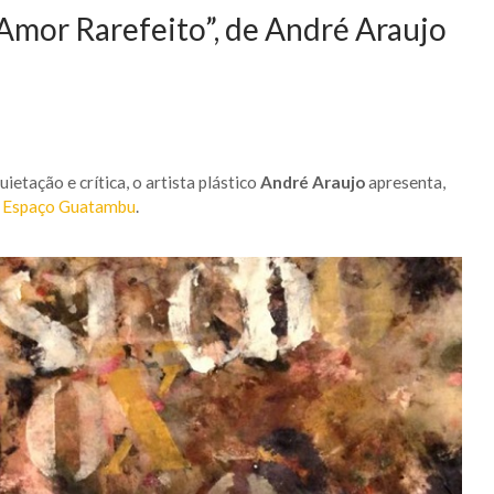
mor Rarefeito”, de André Araujo
ietação e crítica, o artista plástico
André Araujo
apresenta,
o
Espaço Guatambu
.