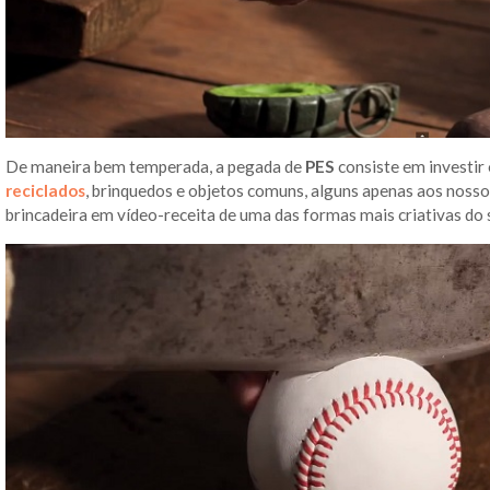
De maneira bem temperada, a pegada de
PES
consiste em investir
reciclados
, brinquedos e objetos comuns, alguns apenas aos noss
brincadeira em vídeo-receita de uma das formas mais criativas do 