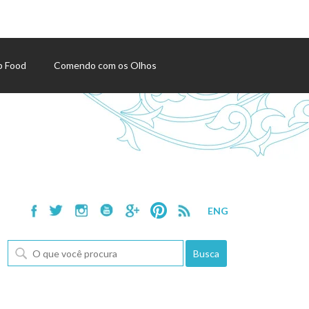
p Food
Comendo com os Olhos
ENG