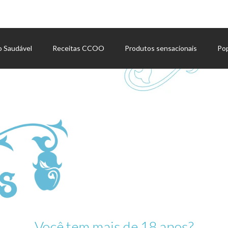
o Saudável
Receitas CCOO
Produtos sensacionais
Po
Você tem mais de 18 anos?