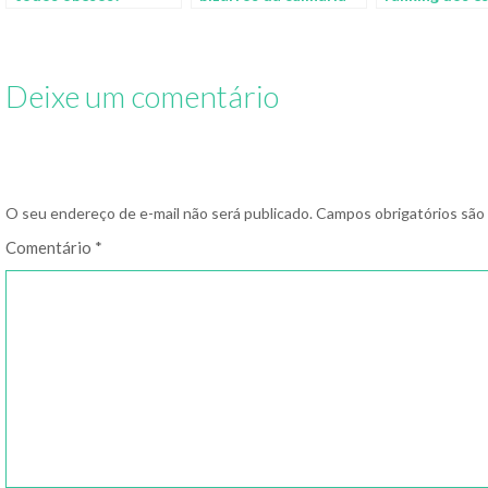
tradicional de 5 países
que mais ped
delivery
Deixe um comentário
O seu endereço de e-mail não será publicado.
Campos obrigatórios sã
Comentário
*