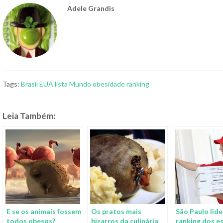
Adele Grandis
Tags:
Brasil
EUA
lista
Mundo
obesidade
ranking
Leia Também:
E se os animais fossem
Os pratos mais
São Paulo lide
todos obesos?
bizarros da culinária
ranking dos e