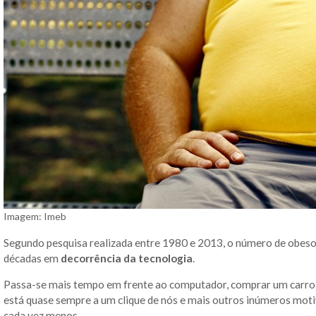
Imagem: Imeb
Segundo pesquisa realizada entre 1980 e 2013, o número de obeso
décadas em
decorrência da tecnologia
.
Passa-se mais tempo em frente ao computador, comprar um carro t
está quase sempre a um clique de nós e mais outros inúmeros moti
cada vez menos.