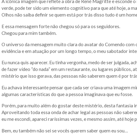
A icônica imagem que reflete a obra de René Magritte e esconde 
verde, pode ter sido um elemento cognitivo para que até hoje, a 
Olhos não saiba definir se quem está por trás disso tudo é um ho
E essa mensagem forte não chegou só para os seguidores.
Chegou para mim também.
O universo da mensagem muito clara do avatar do Comendo com os
evidência e em atuação por um longo tempo, o meu sabotador inte
Eu nunca quis aparecer. Eu tinha vergonha, medo de ser julgada, a
de fazer vídeo “do nada” em um restaurante, ou lugares públicos, 
mistério que isso gerava, das pessoas não saberem quem é por tr
Eu achava interessante pensar que cada ser criava uma imagem mi
algumas características do que a pessoa imaginava que eu fosse.
Porém, para muito além do gostar deste mistério, desta fantasia i
Aproveitando toda essa onda de achar legal as pessoas não sabere
eu me escondi, apareci raríssimas vezes, e mesmo assim, até hoje
Bem, eu também não sei se vocês querem saber quem eu sou…