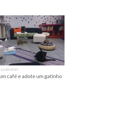
rço de 2015
m café e adote um gatinho