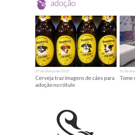
adoção
27 de março de 2015
11 de ma
Cerveja traz imagens de cães para
Tome u
adoção no rótulo