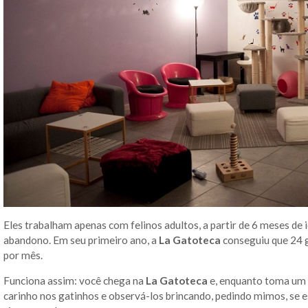
Eles trabalham apenas com felinos adultos, a partir de 6 meses de
abandono. Em seu primeiro ano, a
La Gatoteca
conseguiu que 24 
por mês.
Funciona assim: você chega na
La Gatoteca
e, enquanto toma um 
carinho nos gatinhos e observá-los brincando, pedindo mimos, se 