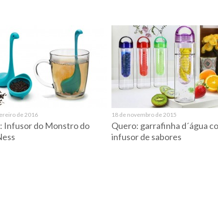
ereiro de 2016
18 de novembro de 2015
 Infusor do Monstro do
Quero: garrafinha d´água c
Ness
infusor de sabores