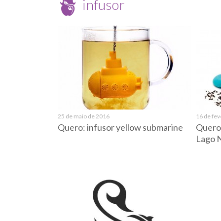
infusor
25 de maio de 2016
16 de fev
Quero: infusor yellow submarine
Quero:
Lago 