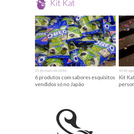
Kit Kat
25 de maio de 2016
10 de ag
6 produtos com sabores esquisitos
Kit Ka
vendidos só no Japão
person