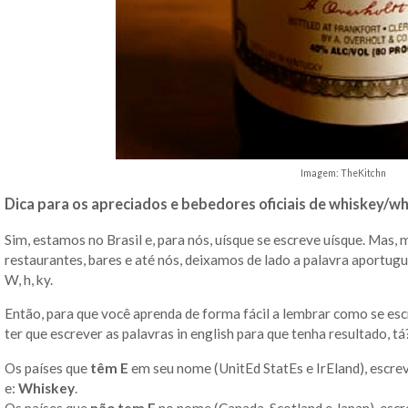
Imagem: TheKitchn
Dica para os apreciados e bebedores oficiais de whiskey/w
Sim, estamos no Brasil e, para nós, uísque se escreve uísque. Mas,
restaurantes, bares e até nós, deixamos de lado a palavra aportu
W, h, ky.
Então, para que você aprenda de forma fácil a lembrar como se es
ter que escrever as palavras in english para que tenha resultado, tá
Os países que
têm E
em seu nome (UnitEd StatEs e IrEland), escre
e:
Whiskey
.
Os países que
não tem E
no nome (Canada, Scotland e Japan), es