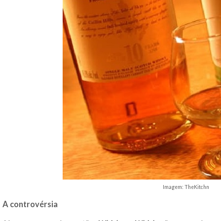
Imagem: TheKitchn
A controvérsia