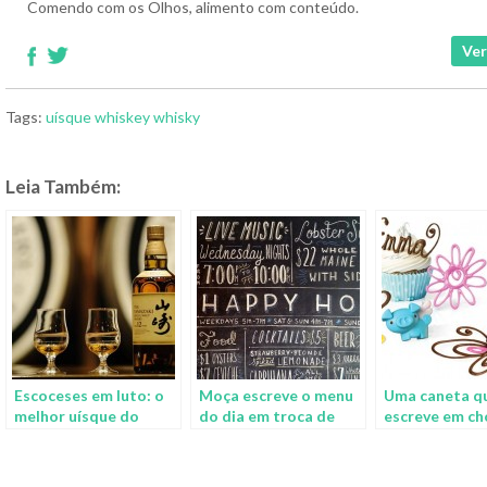
Comendo com os Olhos, alimento com conteúdo.
Ver
Tags:
uísque
whiskey
whisky
Leia Também:
Escoceses em luto: o
Moça escreve o menu
Uma caneta q
melhor uísque do
do dia em troca de
escreve em ch
mundo vem do Japão
experiência
gastronômica