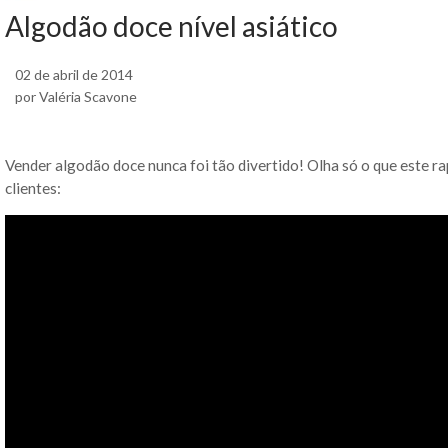
Algodão doce nível asiático
02 de abril de 2014
por Valéria Scavone
Vender algodão doce nunca foi tão divertido! Olha só o que este ra
clientes: