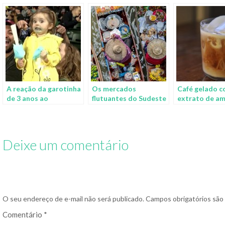
A reação da garotinha
Os mercados
Café gelado 
de 3 anos ao
flutuantes do Sudeste
extrato de a
experimentar algodão
Asiático
e semente de 
doce pela 1ª vez na
doce
vida
Deixe um comentário
O seu endereço de e-mail não será publicado.
Campos obrigatórios sã
Comentário
*