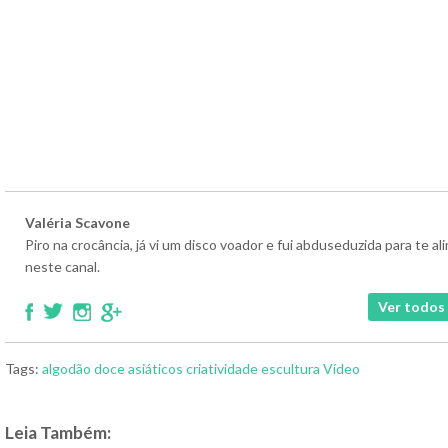
Valéria Scavone
Piro na crocância, já vi um disco voador e fui abduseduzida para te 
neste canal.
Ver todos 
Tags:
algodão doce
asiáticos
criatividade
escultura
Vídeo
Leia Também: