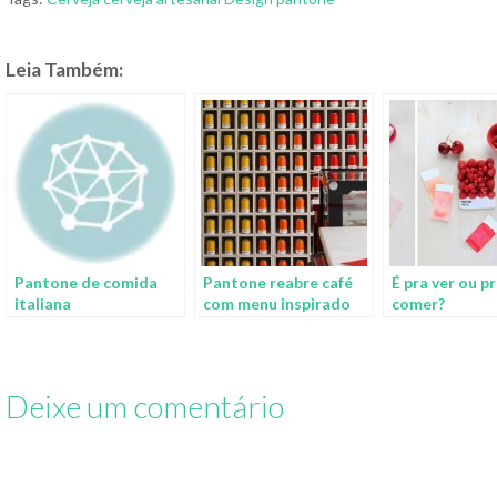
Leia Também:
Pantone de comida
Pantone reabre café
É pra ver ou p
italiana
com menu inspirado
comer?
em seus códigos de
cores
Deixe um comentário