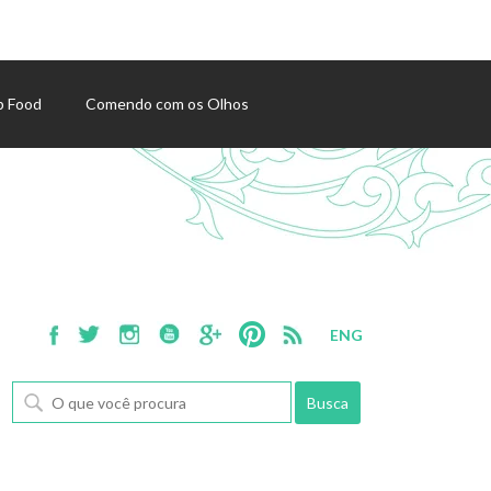
p Food
Comendo com os Olhos
ENG