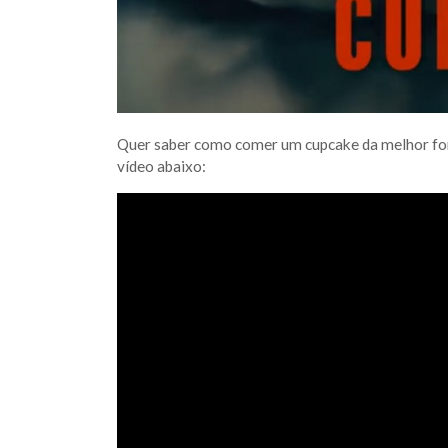
Quer saber como comer um cupcake da melhor form
vídeo abaixo: