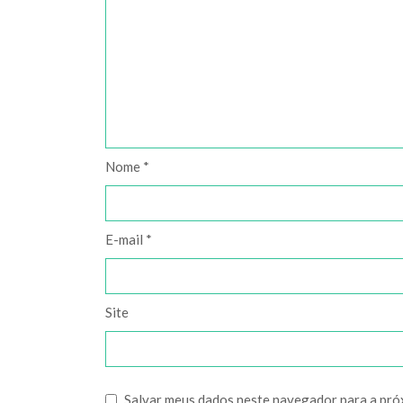
Nome
*
E-mail
*
Site
Salvar meus dados neste navegador para a pró