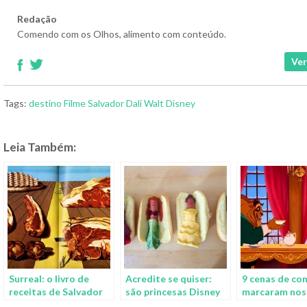
Redação
Comendo com os Olhos, alimento com conteúdo.
Ver
Tags:
destino
Filme
Salvador Dali
Walt Disney
Leia Também:
Surreal: o livro de
Acredite se quiser:
9 cenas de co
receitas de Salvador
são princesas Disney
marcaram nos
Dalí
reimaginadas em hot-
infância nos f