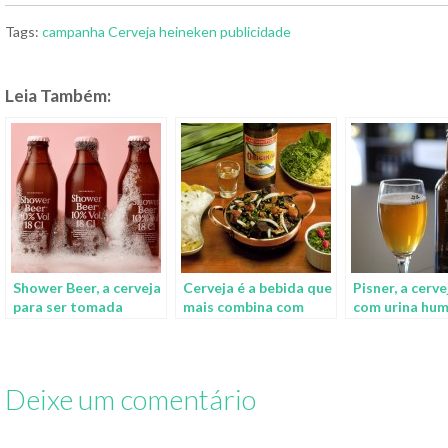
Tags:
campanha
Cerveja
heineken
publicidade
Leia Também:
Shower Beer, a cerveja
Cerveja é a bebida que
Pisner, a cerve
para ser tomada
mais combina com
com urina hu
enquanto você toma
pratos típicos
reciclada
banho
brasileiros
Deixe um comentário