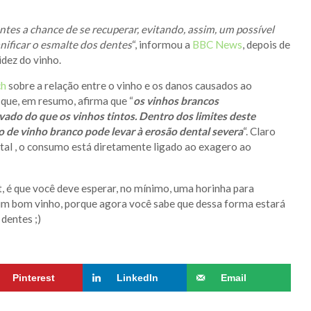
tes a chance de se recuperar, evitando, assim, um possível
nificar o esmalte dos dentes
“, informou a
BBC News
, depois de
idez do vinho.
ch
sobre a relação entre o vinho e os danos causados ao
 que, em resumo, afirma que “
os vinhos brancos
ado do que os vinhos tintos. Dentro dos limites deste
 de vinho branco pode levar à erosão dental severa
“. Claro
tal , o consumo está diretamente ligado ao exagero ao
, é que você deve esperar, no mínimo, uma horinha para
 um bom vinho, porque agora você sabe que dessa forma estará
dentes ;)
Pinterest
LinkedIn
Email