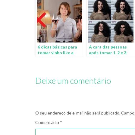
6 dicas básicas para
A cara das pessoas
tomar vinho like a
após tomar 1, 2 e 3
boss
taças de vinho
Deixe um comentário
O seu endereço de e-mail não será publicado.
Campos
Comentário
*