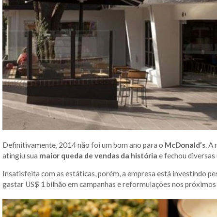
Definitivamente, 2014 não foi um bom ano para o
McDonald’s
. A
atingiu sua
maior queda de vendas da história
e fechou diversas 
Insatisfeita com as estáticas, porém, a empresa está investindo p
gastar US$ 1 bilhão em campanhas e reformulações nos próximos 