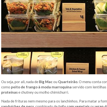
Ou seja, por ali, nada de
Big Mac
ou
Quarteirão
. O menu conta com
como
peito de frango à moda marroquina
servido com lentilhas
proteínas
e chutney ou molho chimichurri.
Nada de frituras nem mesmo para os lanchinhos. Para matar a fom
sanduíches de peru
, combinado de
tofu com vegetais
ou
wrap d