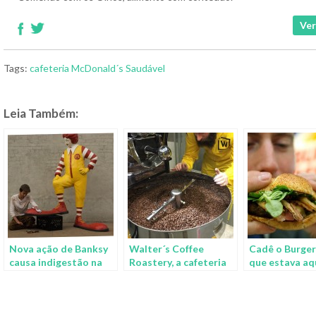
Ver
Tags:
cafeteria
McDonald´s
Saudável
Leia Também:
Nova ação de Banksy
Walter´s Coffee
Cadê o Burger
causa indigestão na
Roastery, a cafeteria
que estava aq
maior rede de fast-
do Breaking Bad
fecha 89 lojas
food
Alemanha