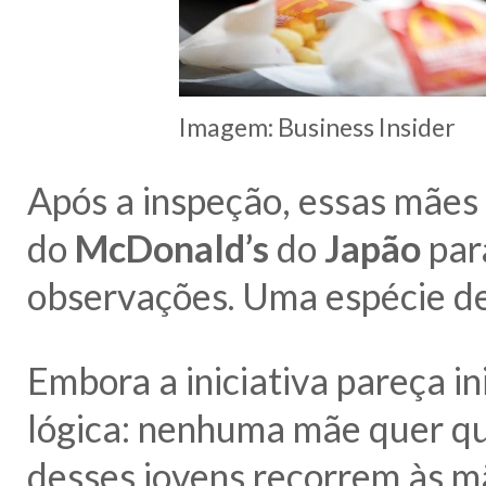
Imagem: Business Insider
Após a inspeção, essas mães
do
McDonald’s
do
Japão
par
observações. Uma espécie d
Embora a iniciativa pareça i
lógica: nenhuma mãe quer que
desses jovens recorrem às mã