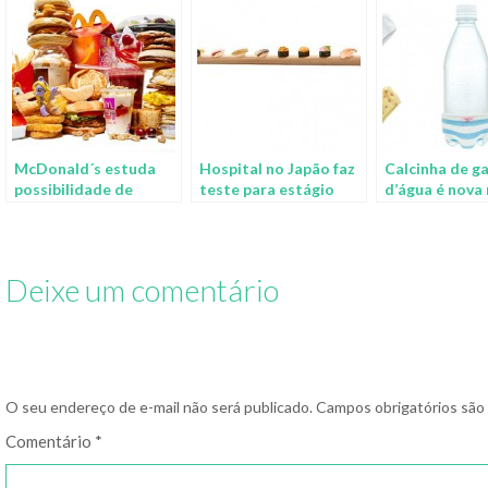
McDonald´s estuda
Hospital no Japão faz
Calcinha de g
possibilidade de
teste para estágio
d’água é nova
eliminar conservantes
cirúrgico com
no Japão
de seus produtos
miniaturas de sushis e
origamis
Deixe um comentário
O seu endereço de e-mail não será publicado.
Campos obrigatórios sã
Comentário
*