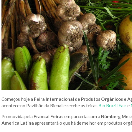
Começou hoje a
Feira Internacional de Produtos Orgânicos e A
acontece no Pavilhão da Bienal e recebe as feiras
Bio Brazil Fair
e
Promovida pela
Francal Feiras
em parceria com a
Nümberg Messe
America Latina
apresentará o que há de melhor em produtos orgâ