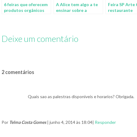
6 feiras que oferecem
A Alice tem algo a te
Feira SP Arte 
produtos orgânicos
ensinar sobre a
restaurante
em SP
verdade de produtos
temporário
orgânicos Vs.
convencionais
Deixe um comentário
2 comentários
Quais sao as palestras disponiveis e horarios? Obrigada.
Por
Telma Costa Gomes
| junho 4, 2014 às 18:04|
Responder