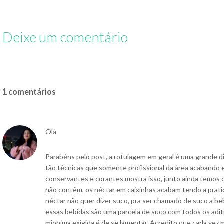
restaurante
provarem o café da
Vegemite pela
renomado
manhã de outros
na vida
países
Deixe um comentário
1 comentários
Olá
Parabéns pelo post, a rotulagem em geral é uma grande d
tão técnicas que somente profissional da área acabando 
conservantes e corantes mostra isso, junto ainda temos 
não contêm, os néctar em caixinhas acabam tendo a prati
néctar não quer dizer suco, pra ser chamado de suco a be
essas bebidas são uma parcela de suco com todos os adi
mionima exigida é de se lamentar. Acredito que cada vez 