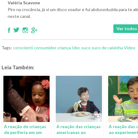
Valéria Scavone
Piro na crocância, já vi um disco voador e fui abduseduzida para te 
neste canal.
Ver todos 
Tags:
conscienti
consumidor
criança
Idec
suco
suco de caixinha
Vídeo
Leia Também:
A reação de crianças
A reação das crianças
A reação das 
de periferia em um
americanas ao
ao experimen