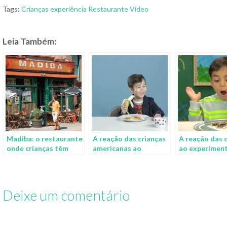
Tags:
Crianças
experiência
Restaurante
Vídeo
Leia Também:
Madiba: o restaurante
A reação das crianças
A reação das 
onde crianças têm
americanas ao
ao experimen
aulas de alimentação
provarem o café da
Vegemite pela
saudável
manhã de outros
na vida
países
Deixe um comentário