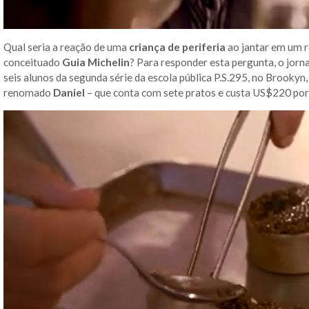
Qual seria a reação de uma
criança de periferia
ao jantar em um r
conceituado
Guia Michelin
? Para responder esta pergunta, o jor
seis alunos da segunda série da escola pública P.S.295, no Brooky
renomado
Daniel
– que conta com sete pratos e custa US$220 por