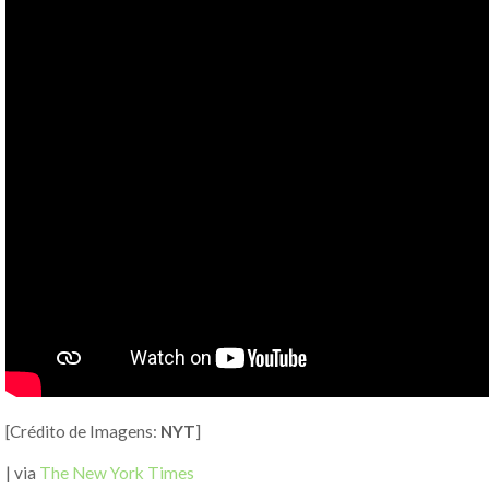
[Crédito de Imagens:
NYT
]
| via
The New York Times