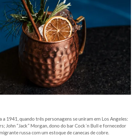
a 1941, quando três personagens se uniram em Los Angeles:
rs; John “Jack” Morgan, dono do bar Cock´n Bull e fornecedor
 imigrante russa com um estoque de canecas de cobre.