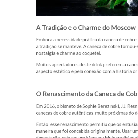
A Tradição e o Charme do Moscow
Embora a necessidade prática da caneca de cobre 
a tradição se manteve. A caneca de cobre tornou
nostalgia e charme ao coquetel.
Muitos apreciadores deste drink preferem a cane
aspecto estético e pela conexão com a história ori
O Renascimento da Caneca de Cob
Em 2016, o bisneto de Sophie Berezinski, J.J. Resn
canecas de cobre autênticas, muito próximas do de
Então, esse renascimento permitiu que os entusi
maneira que foi concebida originalmente. Usar um
degustação, seja em um Moscow Mule tradicional