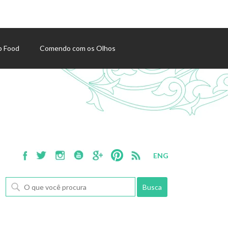
p Food
Comendo com os Olhos
ENG