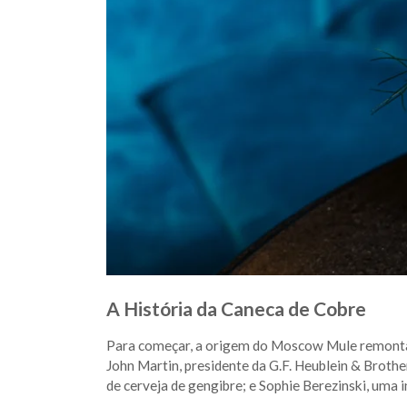
A História da Caneca de Cobre
Para começar, a origem do Moscow Mule remonta 
John Martin, presidente da G.F. Heublein & Brothe
de cerveja de gengibre; e Sophie Berezinski, uma