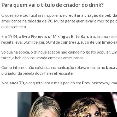
Para quem vai o título de criador do drink?
O que não é tão fácil assim, porém, é
creditar a criação da bebid
americanos na
década de 70
. Muita gente quer levar o mérito pel
da descoberta.
Em 1934, o livro
Pioneers of Mixing as Elite Bars
trazia uma rece
receita leva: 50ml de
gin
, 50ml de
cointreau
,
suco de um limão
e 
Só que na época, o drinque acabou não caindo no gosto popular. 
tarde, a bebida virou moda entre os americanos.
Como internet não existia, a comunicação rolava mesmo no
boca 
o criador da bebida docinha e refrescante.
Nos
anos 70
, o coquetel era o mais pedido em
Provincetown
, um