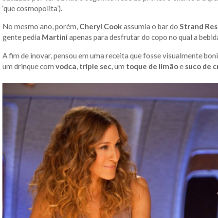
‘que cosmopolita’).
No mesmo ano, porém,
Cheryl Cook
assumia o bar do
Strand Res
gente pedia
Martini
apenas para desfrutar do copo no qual a bebida
A fim de inovar, pensou em uma receita que fosse visualmente boni
um drinque com
vodca
,
triple sec
, um
toque de limão
e
suco de c