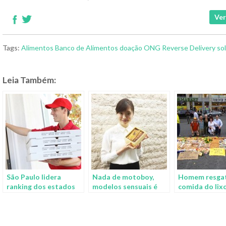
Ver
Tags:
Alimentos
Banco de Alimentos
doação
ONG
Reverse Delivery
so
Leia Também:
São Paulo lidera
Nada de motoboy,
Homem resga
ranking dos estados
modelos sensuais é
comida do lixo
que mais pedem
que fazem delivery no
estações de 
delivery
Japão