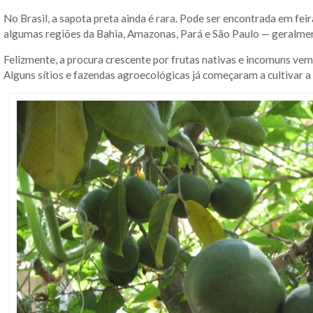
No Brasil, a sapota preta ainda é rara. Pode ser encontrada em feir
algumas regiões da Bahia, Amazonas, Pará e São Paulo — geralmen
Felizmente, a procura crescente por frutas nativas e incomuns vem
Alguns sítios e fazendas agroecológicas já começaram a cultivar 