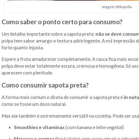
Imagem: Wikipedia
Como saber o ponto certo para consumo?
Um detalhe importante sobre a sapota preta:
não se deve consumi
polpa tem sabor amargo e textura adstringente. A má impressão d
forte quanto injusta.
Espere a fruta amadurecer completamente. A casca fica mais escura
polpa deve estar totalmente escura, cremosa e homogênea. Só ass
aparecem com plenitude.
Como consumir sapota preta?
A forma mais comum e direta de consumir a sapota preta é
in nat
como se fosse um doce natural.
Mas ela também é extremamente versátil na cozinha. Pode ser us
Smoothies e vitaminas
(com banana e leite vegetal)
Mousses e cremes
(basta bater com cacau em pó e adoçante