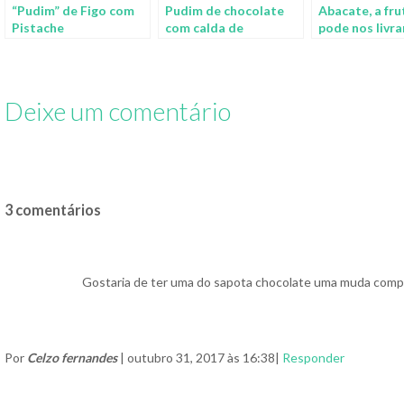
“Pudim” de Figo com
Pudim de chocolate
Abacate, a fru
Pistache
com calda de
pode nos livra
chocolate
malefícios da 
Deixe um comentário
3 comentários
Gostaria de ter uma do sapota chocolate uma muda compr
Por
Celzo fernandes
| outubro 31, 2017 às 16:38|
Responder