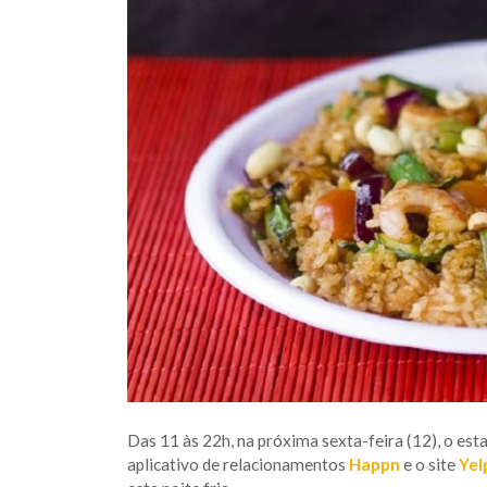
Das 11 às 22h, na próxima sexta-feira (12), o es
aplicativo de relacionamentos
Happn
e o site
Yel