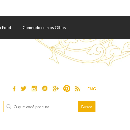
p Food
Comendo com os Olhos
ENG