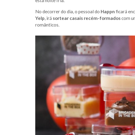
esta noite fria.
No decorrer do dia, o pessoal do
Happn
ficará en
Yelp
, irá
sortear casais recém-formados
com um
românticos.