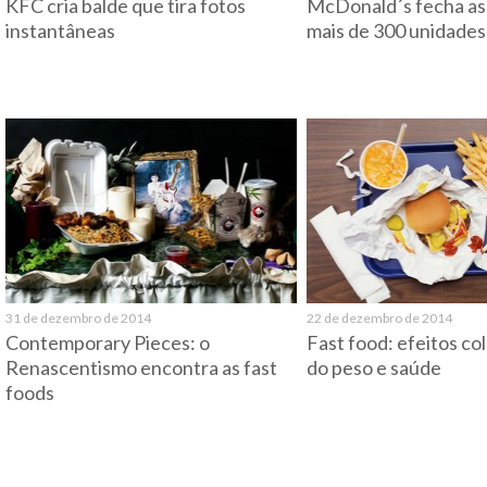
KFC cria balde que tira fotos
McDonald´s fecha as
instantâneas
mais de 300 unidades
31 de dezembro de 2014
22 de dezembro de 2014
Contemporary Pieces: o
Fast food: efeitos co
Renascentismo encontra as fast
do peso e saúde
foods