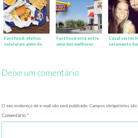
Fast food: efeitos
Fast food está entre
Casal vai ter 
colaterais além do
uma das melhores
casamento ba
peso e saúde
empresas do mundo
pela rede de f
para se trabalhar
Burger King
Deixe um comentário
O seu endereço de e-mail não será publicado.
Campos obrigatórios sã
Comentário
*