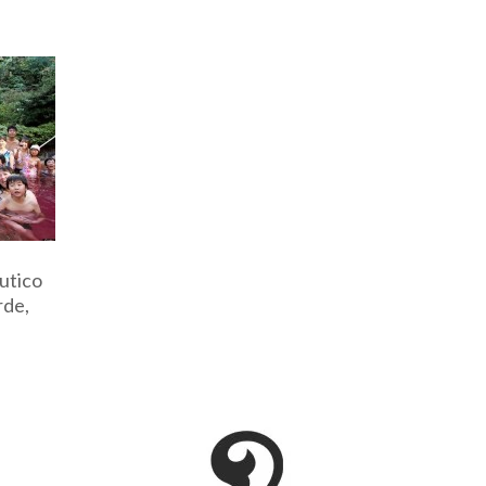
utico
rde,