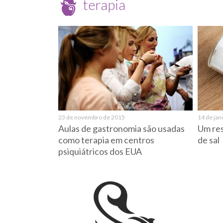
terapia
23 de novembro de 2015
14 de jan
Aulas de gastronomia são usadas
Um res
como terapia em centros
de sal
psiquiátricos dos EUA