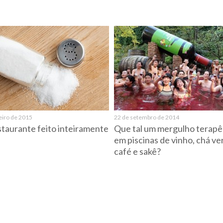
eiro de 2015
22 de setembro de 2014
taurante feito inteiramente
Que tal um mergulho terapê
em piscinas de vinho, chá ve
café e sakê?