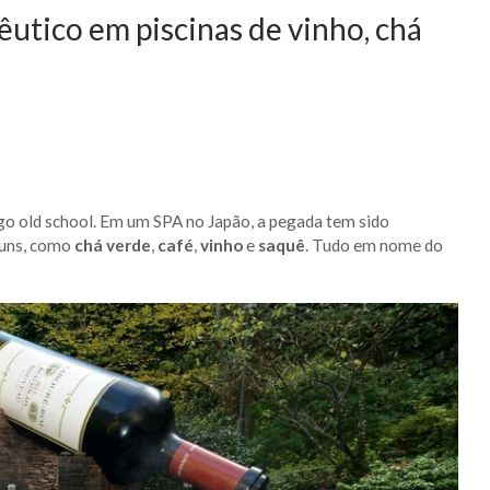
utico em piscinas de vinho, chá
go old school. Em um SPA no Japão, a pegada tem sido
muns, como
chá verde
,
café
,
vinho
e
saquê
. Tudo em nome do