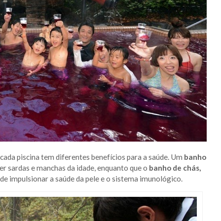
 cada piscina tem diferentes benefícios para a saúde. Um
banho
ver sardas e manchas da idade, enquanto que o
banho de chás,
e impulsionar a saúde da pele e o sistema imunológico.