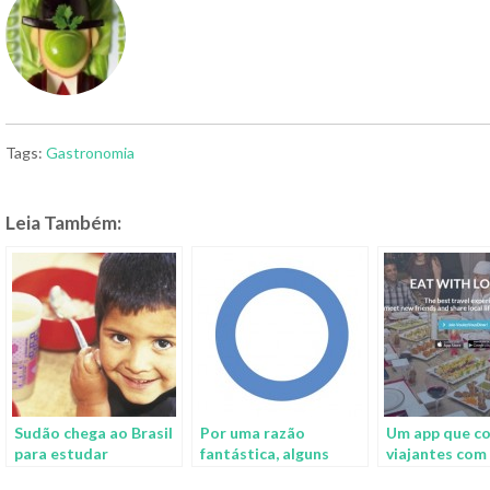
Tags:
Gastronomia
Leia Também:
Sudão chega ao Brasil
Por uma razão
Um app que c
para estudar
fantástica, alguns
viajantes com
programa de
brasileiros estão
cozinheiros lo