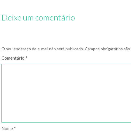
alimentação escolar
tatuando um círculo
azul no braço
Deixe um comentário
O seu endereço de e-mail não será publicado.
Campos obrigatórios sã
Comentário
*
Nome
*