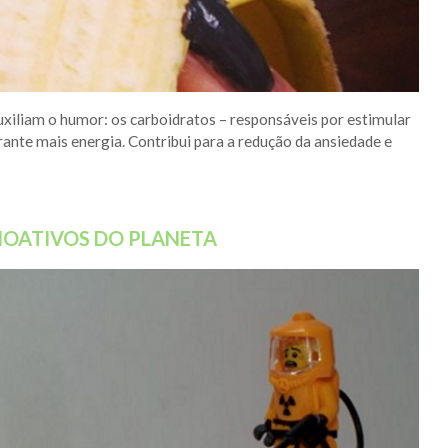
xiliam o humor: os carboidratos – responsáveis por estimular
rante mais energia. Contribui para a redução da ansiedade e
DIOATIVOS DO PLANETA