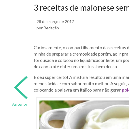
3 receitas de maionese se
28 de março de 2017
por Redação
Curiosamente, o compartilhamento das receitas 
minha de preparar a cremosidade porém, ao ir pra 
foi ousada e colocou no liquidificador leite, um p
de canola até obter uma mistura bem densa.
E deu super certo! A mistura resultou em uma ma
menos ácida e com sabor muito melhor. A seguir, v
colocando a palavra em itálico para não gerar
pol
Anterior