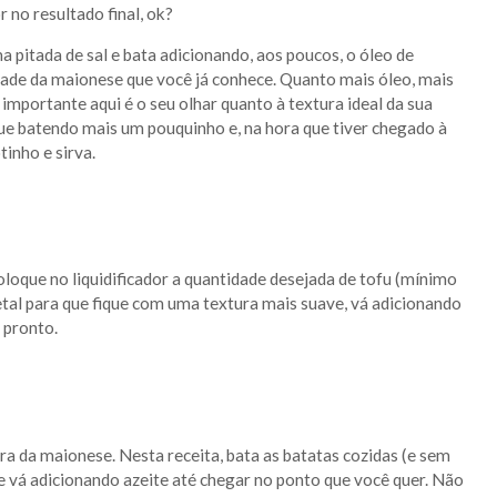
 no resultado final, ok?
ma pitada de sal e bata adicionando, aos poucos, o óleo de
sidade da maionese que você já conhece. Quanto mais óleo, mais
O importante aqui é o seu olhar quanto à textura ideal da sua
ue batendo mais um pouquinho e, na hora que tiver chegado à
inho e sirva.
loque no liquidificador a quantidade desejada de tofu (mínimo
tal para que fique com uma textura mais suave, vá adicionando
 pronto.
ura da maionese. Nesta receita, bata as batatas cozidas (e sem
 e vá adicionando azeite até chegar no ponto que você quer. Não