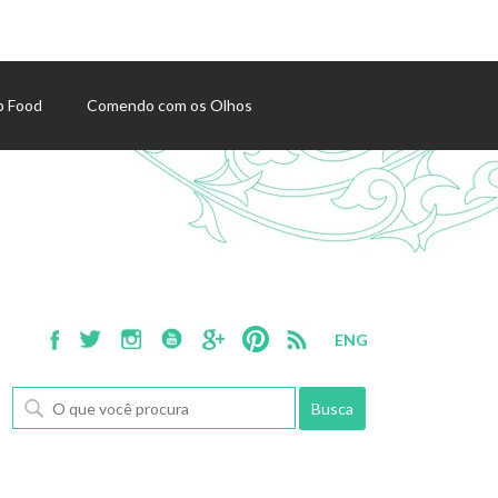
p Food
Comendo com os Olhos
ENG