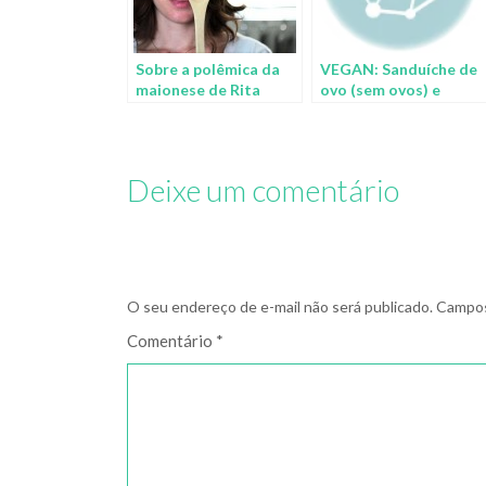
Sobre a polêmica da
VEGAN: Sanduíche de
maionese de Rita
ovo (sem ovos) e
Lobo com seus
salada
seguidores
Deixe um comentário
O seu endereço de e-mail não será publicado.
Campos
Comentário
*