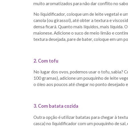
muito aromatizados para não dar conflito no sabor
No liquidificador, coloque um de leite vegetal e u
canola (ou girassol), até obter a textura e visco
densa ficará. Quanto mais líquidos, mais líquida. 
maionese. Adicione o suco de meio limão e contin
textura desejada, pare de bater, coloque em um pot
2. Com tofu
No lugar dos ovos, podemos usar o tofu, sabia? Co
100 gramas), adicione um pouquinho de leite vege
o óleo aos poucos até chegar no ponto desejado e
3. Com batata cozida
Outra opção é utilizar batatas para chegar à text
casca) no liquidificador com um pouquinho de sal,