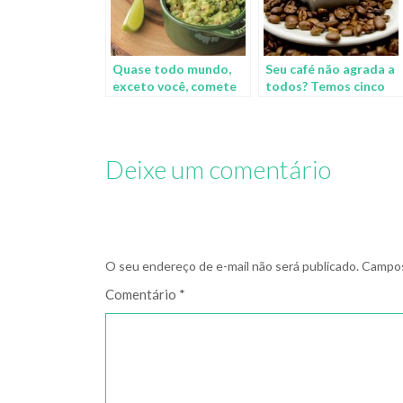
Quase todo mundo,
Seu café não agrada a
exceto você, comete
todos? Temos cinco
estes erros ao
razões que explicam o
preparar uma
porquê
guacamole
Deixe um comentário
O seu endereço de e-mail não será publicado.
Campos
Comentário
*