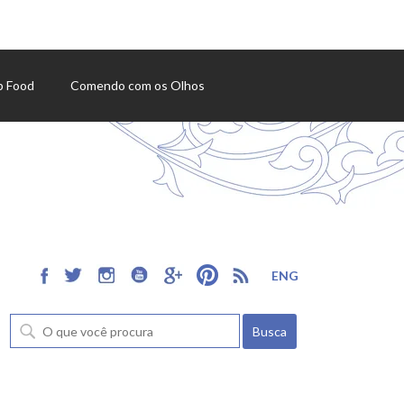
p Food
Comendo com os Olhos
ENG