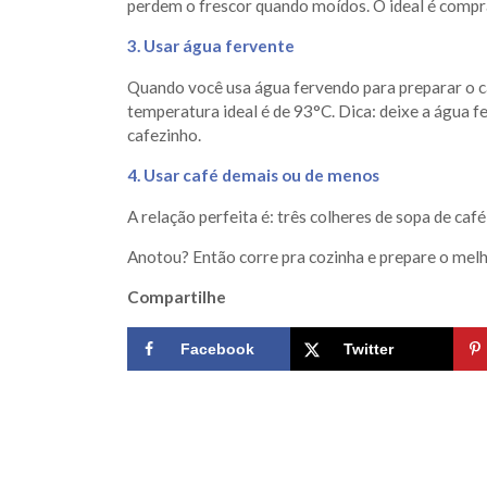
perdem o frescor quando moídos. O ideal é comprar
3. Usar água fervente
Quando você usa água fervendo para preparar o caf
temperatura ideal é de 93°C. Dica: deixe a água f
cafezinho.
4. Usar café demais ou de menos
A relação perfeita é: três colheres de sopa de caf
Anotou? Então corre pra cozinha e prepare o mel
Compartilhe
Facebook
Twitter