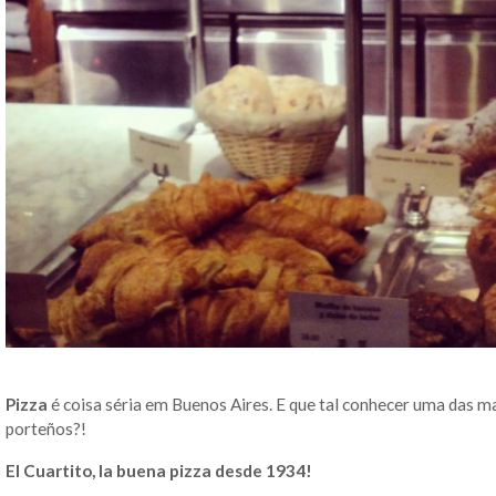
Pizza
é coisa séria em Buenos Aires. E que tal conhecer uma das ma
porteños?!
El Cuartito, la buena pizza desde 1934!