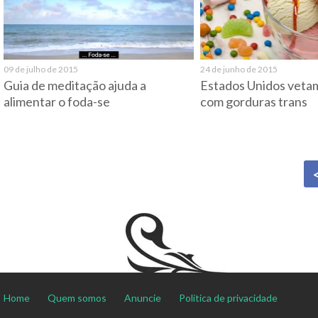
09 de julho de 2015
24 de junho de 2015
Guia de meditação ajuda a
Estados Unidos veta
alimentar o foda-se
com gorduras trans
Home
Quem somos
Anuncie
Política de privacidade