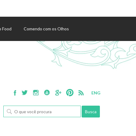
p Food
Comendo com os Olhos
ENG