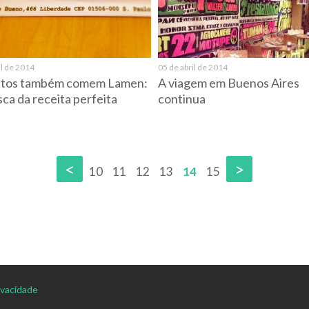
il de 2014
05 de abril de 2014
utos também comem Lamen:
A viagem em Buenos Aires
ca da receita perfeita
continua
<
>
10
11
12
13
14
15
rivacidade