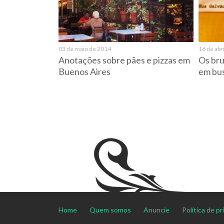
03 de maio de 2014
16 de abr
Anotações sobre pães e pizzas em
Os br
Buenos Aires
em bus
Home
Quem somos
Anuncie
Política de p