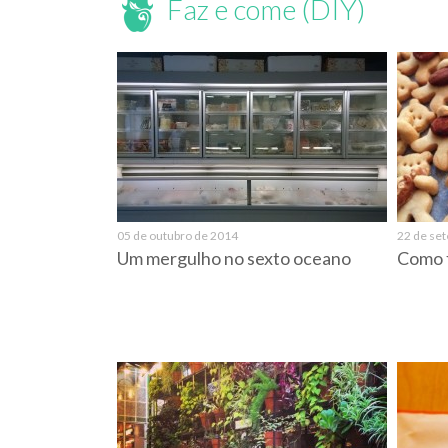
Faz e come (DIY)
05 de outubro de 2014
22 de se
Um mergulho no sexto oceano
Como f