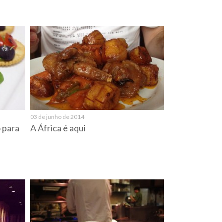
03 de junho de 2014
 para
A África é aqui