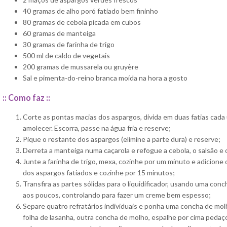
40 gramas de alho poró fatiado bem fininho
80 gramas de cebola picada em cubos
60 gramas de manteiga
30 gramas de farinha de trigo
500 ml de caldo de vegetais
200 gramas de mussarela ou gruyère
Sal e pimenta-do-reino branca moída na hora a gosto
:: Como faz ::
Corte as pontas macias dos aspargos, divida em duas fatias cada
amolecer. Escorra, passe na água fria e reserve;
Pique o restante dos aspargos (elimine a parte dura) e reserve;
Derreta a manteiga numa caçarola e refogue a cebola, o salsão e 
Junte a farinha de trigo, mexa, cozinhe por um minuto e adicione
dos aspargos fatiados e cozinhe por 15 minutos;
Transfira as partes sólidas para o liquidificador, usando uma con
aos poucos, controlando para fazer um creme bem espesso;
Separe quatro refratários individuais e ponha uma concha de mo
folha de lasanha, outra concha de molho, espalhe por cima peda