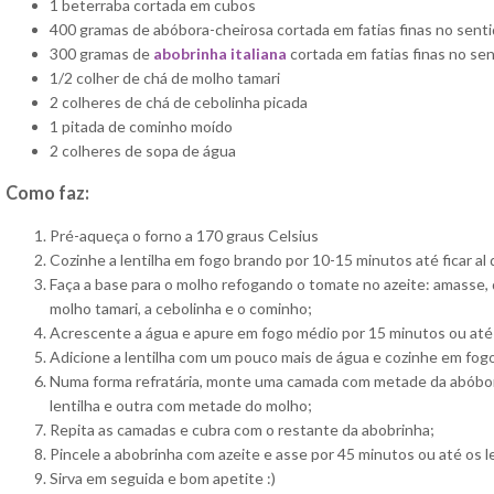
1 beterraba cortada em cubos
400 gramas de abóbora-cheirosa cortada em fatias finas no sen
300 gramas de
abobrinha italiana
cortada em fatias finas no s
1/2 colher de chá de molho tamari
2 colheres de chá de cebolinha picada
1 pitada de cominho moído
2 colheres de sopa de água
Como faz:
Pré-aqueça o forno a 170 graus Celsius
Cozinhe a lentilha em fogo brando por 10-15 minutos até ficar al 
Faça a base para o molho refogando o tomate no azeite: amasse, de
molho tamari, a cebolinha e o cominho;
Acrescente a água e apure em fogo médio por 15 minutos ou até
Adicione a lentilha com um pouco mais de água e cozinhe em fogo
Numa forma refratária, monte uma camada com metade da abóbor
lentilha e outra com metade do molho;
Repita as camadas e cubra com o restante da abobrinha;
Pincele a abobrinha com azeite e asse por 45 minutos ou até os 
Sirva em seguida e bom apetite :)