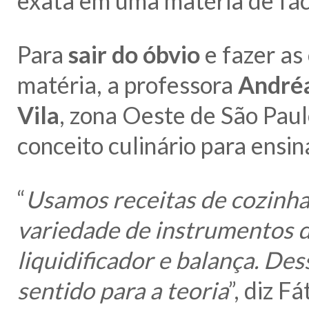
exata em uma matéria de fác
Para
sair do óbvio
e fazer as
matéria, a professora
Andréa
Vila
, zona Oeste de São Paul
conceito culinário para ensi
“
Usamos receitas de cozinha
variedade de instrumentos d
liquidificador e balança. De
sentido para a teoria
”, diz F