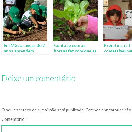
Em MG, crianças de 2
Contato com as
Projeto cria t
anos aprendem
hortas faz com que as
comestível pa
técnicas de plantio em
crianças tenham uma
crianças, por
escola agroecológica
alimentação mais
saudável
Deixe um comentário
O seu endereço de e-mail não será publicado.
Campos obrigatórios sã
Comentário
*