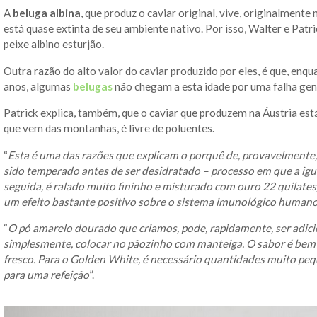
A
beluga albina
, que produz o caviar original, vive, originalmente
está quase extinta de seu ambiente nativo. Por isso, Walter e Patri
peixe albino esturjão.
Outra razão do alto valor do caviar produzido por eles, é que, enq
anos, algumas
belugas
não chegam a esta idade por uma falha gené
Patrick explica, também, que o caviar que produzem na Áustria es
que vem das montanhas, é livre de poluentes.
“
Esta é uma das razões que explicam o porquê de, provavelmente, 
sido temperado antes de ser desidratado – processo em que a igu
seguida, é ralado muito fininho e misturado com ouro 22 quilate
um efeito bastante positivo sobre o sistema imunológico human
“
O pó amarelo dourado que criamos, pode, rapidamente, ser adici
simplesmente, colocar no pãozinho com manteiga. O sabor é bem 
fresco. Para o Golden White, é necessário quantidades muito peq
para uma refeição
”.