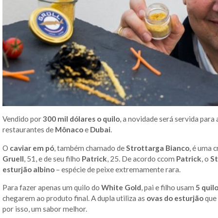
Vendido por
300 mil dólares o quilo
, a novidade será servida para
restaurantes de
Mônaco
e
Dubai
.
O
caviar em pó
, também chamado de
Strottarga Bianco
, é uma c
Gruell
, 51, e de seu filho
Patrick
, 25. De acordo ccom
Patrick
, o
St
esturjão albino
– espécie de peixe extremamente rara.
Para fazer apenas um quilo do
White Gold
, pai e filho usam
5 quil
chegarem ao produto final. A dupla utiliza as
ovas do esturjão
que 
por isso, um sabor melhor.