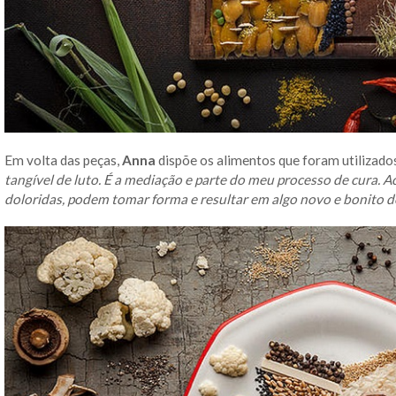
Em volta das peças,
Anna
dispõe os alimentos que foram utilizados
tangível de luto. É a mediação e parte do meu processo de cura. 
doloridas, podem tomar forma e resultar em algo novo e bonito d