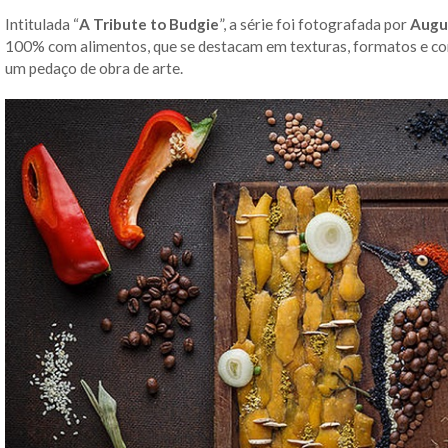
Intitulada “
A Tribute to Budgie
”, a série foi fotografada por
Augu
100% com alimentos, que se destacam em texturas, formatos e c
um pedaço de obra de arte.