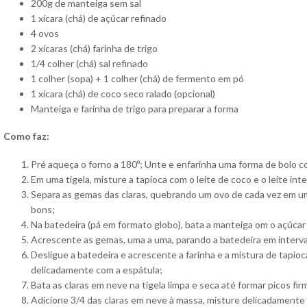
200g de manteiga sem sal
1 xícara (chá) de açúcar refinado
4 ovos
2 xícaras (chá) farinha de trigo
1/4 colher (chá) sal refinado
1 colher (sopa) + 1 colher (chá) de fermento em pó
1 xícara (chá) de coco seco ralado (opcional)
Manteiga e farinha de trigo para preparar a forma
Como faz:
Pré aqueça o forno a 180º; Unte e enfarinha uma forma de bolo c
Em uma tigela, misture a tapioca com o leite de coco e o leite int
Separa as gemas das claras, quebrando um ovo de cada vez em uma
bons;
Na batedeira (pá em formato globo), bata a manteiga om o açúcar 
Acrescente as gemas, uma a uma, parando a batedeira em interval
Desligue a batedeira e acrescente a farinha e a mistura de tapi
delicadamente com a espátula;
Bata as claras em neve na tigela limpa e seca até formar picos fir
Adicione 3/4 das claras em neve à massa, misture delicadamente 