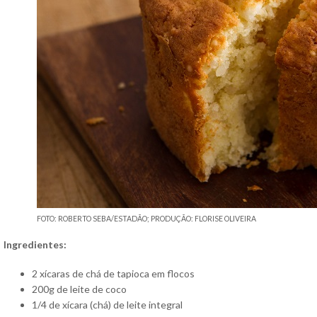
FOTO: ROBERTO SEBA/ESTADÃO; PRODUÇÃO: FLORISE OLIVEIRA
Ingredientes:
2 xícaras de chá de tapioca em flocos
200g de leite de coco
1/4 de xícara (chá) de leite integral