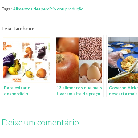
Tags:
Alimentos
desperdício
onu
produção
Leia Também:
Para evitar o
13 alimentos que mais
Governo Alck
desperdício,
tiveram alta de preço
descarta mais
supermercado na
em 2015
toneladas de
França vende frutas e
vencida
vegetais fora do
padrão estético
Deixe um comentário