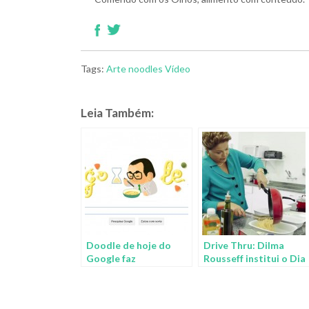
Tags:
Arte
noodles
Vídeo
Leia Também:
Doodle de hoje do
Drive Thru: Dilma
Google faz
Rousseff institui o Dia
homenagem ao
do Macarrão
criador do Miojo