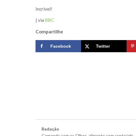
Incrível!
| via
BBC
Compartilhe
Facebook
Twitter
Redação
Comendo com os Olhos, alimento com conteúdo.